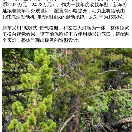
币22.00万元—24.78万元）。作为一款年度改款车型，新车将
延续老款车型外观设计，配置有小幅提升，动力上将搭载由
1.6T汽油发动机+电动机组成的混动系统，总功率为169kW。
新车采用“虎啸式”进气格栅，和左右大灯融为一体，整体拉宽
了横向视觉效果。该车前保险杠下方使用梯形进气口，搭配两
个雾灯，整体呈现出硬派的造型设计。