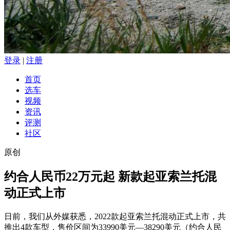
登录
|
注册
首页
选车
视频
资讯
评测
社区
原创
约合人民币22万元起 新款起亚索兰托混
动正式上市
日前，我们从外媒获悉，2022款起亚索兰托混动正式上市，共
推出4款车型，售价区间为33990美元—38290美元（约合人民