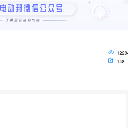
1228
148