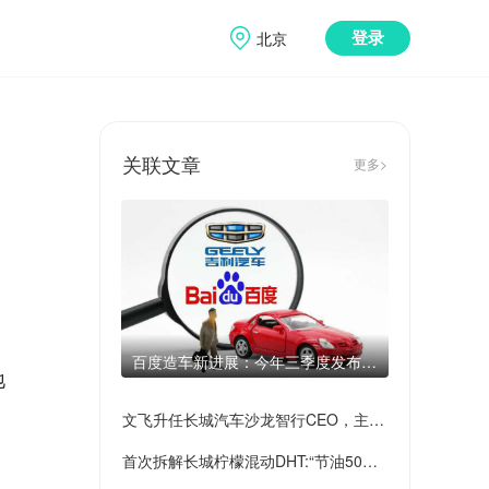
北京
登录
关联文章
更多>
百度造车新进展：今年三季度发布品
地
牌 「力争」三年内推首款量产车
文飞升任长城汽车沙龙智行CEO，主攻
首次拆解长城柠檬混动DHT:“节油50%”,
高端纯电产品