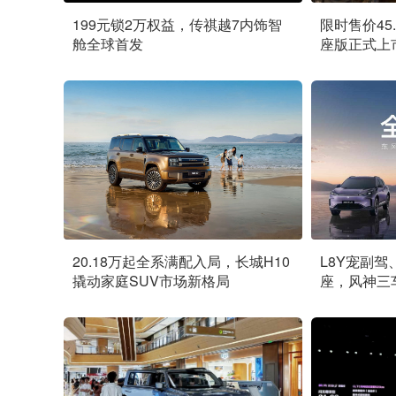
199元锁2万权益，传祺越7内饰智
限时售价45
舱全球首发
座版正式上
20.18万起全系满配入局，长城H10
L8Y宠副驾
撬动家庭SUV市场新格局
座，风神三