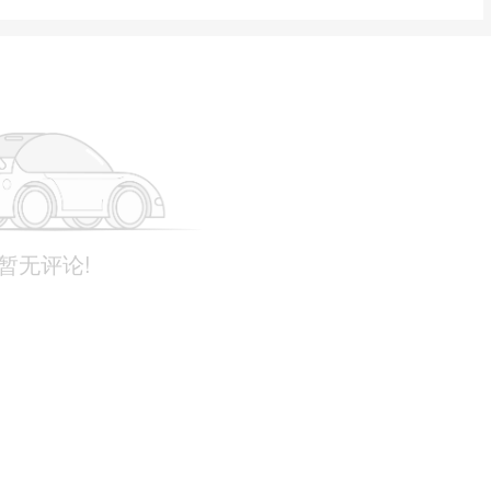
暂无评论!