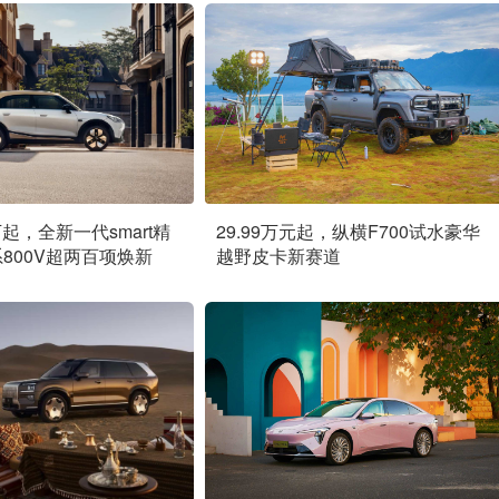
万起，全新一代smart精
29.99万元起，纵横F700试水豪华
800V超两百项焕新
越野皮卡新赛道