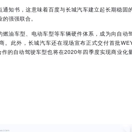
点通知书，这意味着百度与长城汽车建立起长期稳固
业的强强联合。
的燃油车型、电动车型等车辆硬件体系，成为向自动
商。此外，长城汽车还在现场宣布正式交付首批WE
合作的自动驾驶车型也将在2020年四季度实现商业化