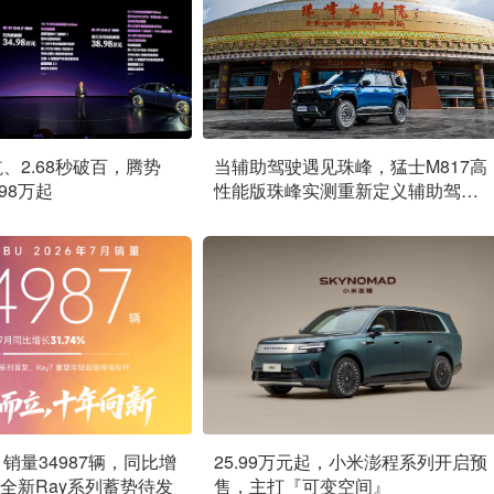
航、2.68秒破百，腾势
当辅助驾驶遇见珠峰，猛士M817高
.98万起
性能版珠峰实测重新定义辅助驾驶
边界
销量34987辆，同比增
25.99万元起，小米澎程系列开启预
%，全新Ray系列蓄势待发
售，主打『可变空间』