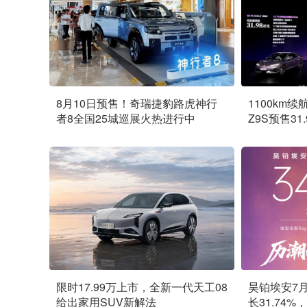
8月10日预售！奇瑞捷豹路虎神行
1100km续
者8全国25城巡展火热进行中
Z9S预售31
限时17.99万上市，全新一代天工08
昊铂埃安7月
给出家用SUV新解法
长31.74