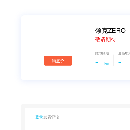
领克ZERO
敬请期待
纯电续航
最高电
-
-
询底价
km
登录
发表评论