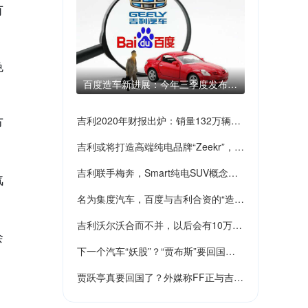
有
色
百度造车新进展：今年三季度发布品
牌 「力争」三年内推首款量产车
节
吉利2020年财报出炉：销量132万辆，
吉利或将打造高端纯电品牌“Zeekr”，领
领克Zero要改名“极氪”了？
吉利联手梅奔，Smart纯电SUV概念车9
汽
克Zero要改名了？
名为集度汽车，百度与吉利合资的“造车
月发布
吉利沃尔沃合而不并，以后会有10万的
新势力”来了！
会
下一个汽车“妖股”？“贾布斯”要回国！
沃尔沃还是40万的吉利呢？
贾跃亭真要回国了？外媒称FF正与吉利
吉利/珠海纷纷入局FF！
洽谈联手造车