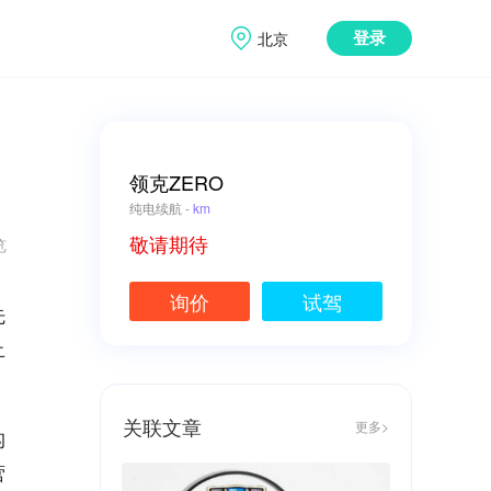
北京
登录
领克ZERO
纯电续航 -
km
览
敬请期待
询价
试驾
先
止
关联文章
更多>
构
营