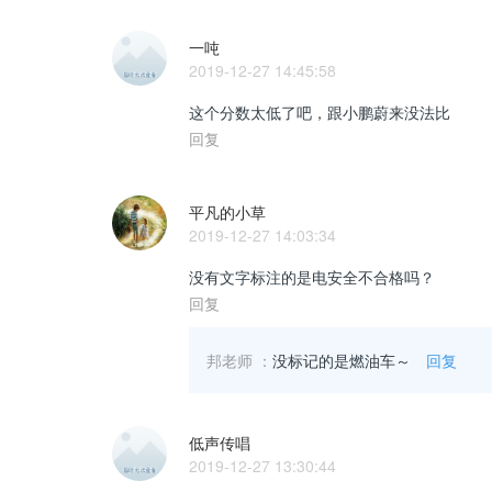
一吨
2019-12-27 14:45:58
这个分数太低了吧，跟小鹏蔚来没法比
回复
平凡的小草
2019-12-27 14:03:34
没有文字标注的是电安全不合格吗？
回复
邦老师
：
没标记的是燃油车～
回复
低声传唱
2019-12-27 13:30:44