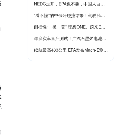
版
NEDC走开，EPA也不要，中国人自己
应海南碰撞事故
“看不懂”的中保研碰撞结果！驾驶舱型
的续航标准测试来了！
耐撞性“一橙一黄” 理想ONE、蔚来EC6
动
变还能得优秀？
年底实车量产测试！广汽石墨烯电池新
中保研碰撞结果公布
续航最高483公里 EPA发布Mach-E测试
消息
）
，
数据
项
车
配
为