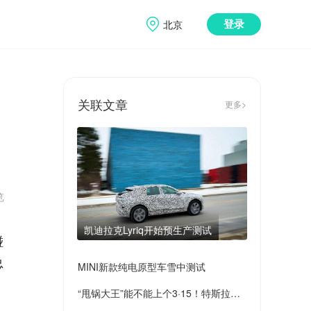
北京
登录
关联文章
更多>
览
凯迪拉克Lyriq开始预生产测试
碰
总
MINI新款纯电原型车雪中测试
“甩锅大王”能不能上个3·15！特斯拉回