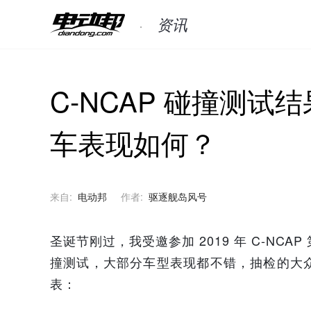
资讯
C-NCAP 碰撞测
车表现如何？
来自:
电动邦
作者:
驱逐舰岛风号
圣诞节刚过，我受邀参加 2019 年 C-NC
撞测试，大部分车型表现都不错，抽检的大
表：