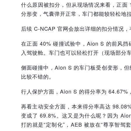
什么原因被扣分，但从现场情况来看，正面 1
分形变，气囊弹开正常，车门都能较轻松地
后续 C-NCAP 官网会放出详细的扣分情
在正面 40% 碰撞试验中，Aion S 的
入驾驶舱。车门也可以轻松打开（现场部分
侧面碰撞中，Aion S 的车门板受创变形，但
比较不错的。
行人保护方面，Aion S 的得分率为 64.6
再看主动安全方面，本来得分率高达 98.08%
变成了 69.8%。这又是为什么呢？因为 A
打的就是“定制化”，AEB 被放在“尊享智