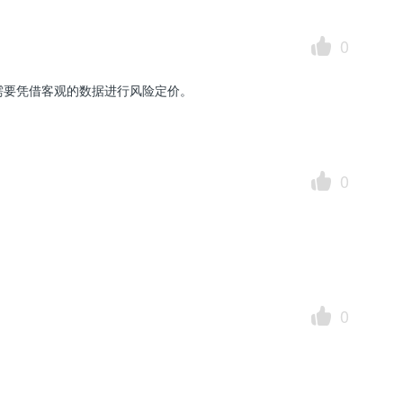
0
需要凭借客观的数据进行风险定价。
0
0