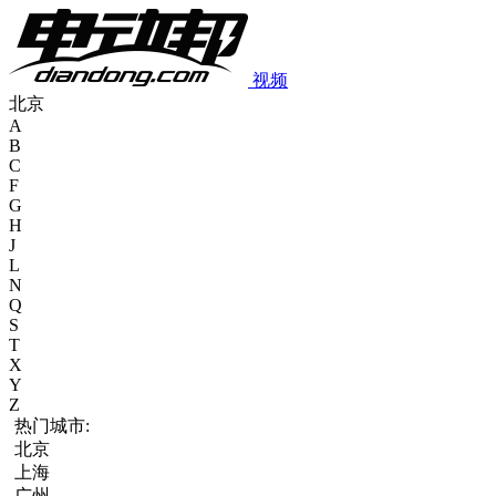
视频
北京
A
B
C
F
G
H
J
L
N
Q
S
T
X
Y
Z
热门城市:
北京
上海
广州