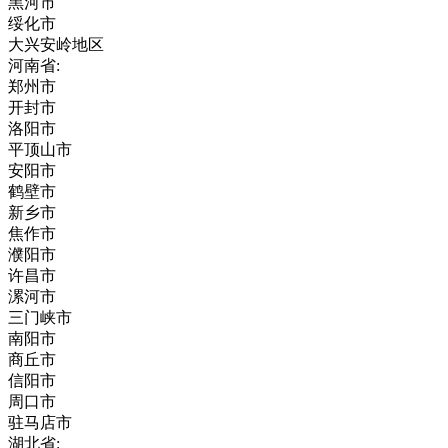
黑河市
绥化市
大兴安岭地区
河南省:
郑州市
开封市
洛阳市
平顶山市
安阳市
鹤壁市
新乡市
焦作市
濮阳市
许昌市
漯河市
三门峡市
南阳市
商丘市
信阳市
周口市
驻马店市
湖北省: