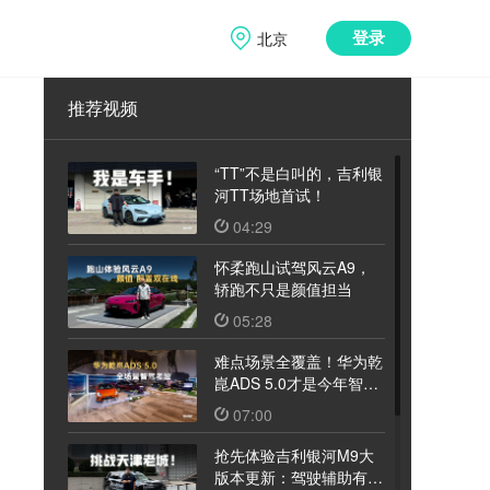
北京
登录
推荐视频
“TT”不是白叫的，吉利银
河TT场地首试！
04:29
怀柔跑山试驾风云A9，
轿跑不只是颜值担当
05:28
难点场景全覆盖！华为乾
崑ADS 5.0才是今年智驾
天花板
07:00
抢先体验吉利银河M9大
版本更新：驾驶辅助有