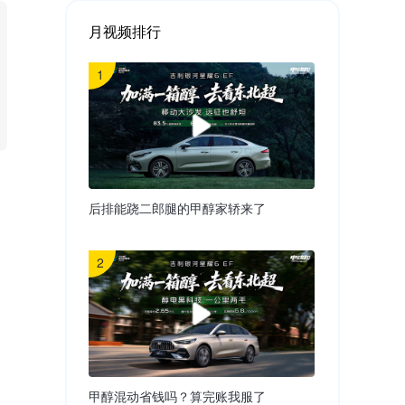
月视频排行
1
后排能跷二郎腿的甲醇家轿来了
2
甲醇混动省钱吗？算完账我服了