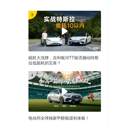
3
能耗大洗牌，吉利银河TT能否撼动特斯
拉低能耗的宝座？
4
电动邦全球独家甲醇能源初体验！