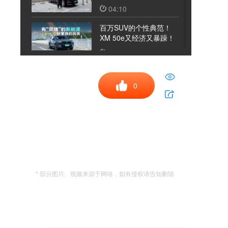
如“穿针引线”？
04:10
百万SUV的个性典范！
XM 50e又经济又暴躁！
11:08
不与妖艳争春色，试驾全
新雷克萨斯ES
0
12:05
弯道没晃，续航没慌：和
仰望U7一起感受夏天
06:19
上市54天交付突破3万
台，问界M6凭啥卖的这
* 部分图片、视频来源于网络，如有侵权请告知删除
么好！
16:10