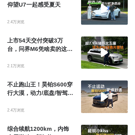
仰望U7一起感受夏天
2.4万浏览
上市54天交付突破3万
台，问界M6凭啥卖的这么
好！
2.1万浏览
不止跑山王！昊铂S600穿
行大漠，动力/底盘/智驾皆
出众
2.4万浏览
综合续航1200km，内饰