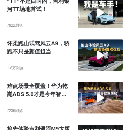
“TT”不是白叫的，吉利银
河TT场地首试！
7822浏览
怀柔跑山试驾风云A9，轿
跑不只是颜值担当
1.8万浏览
难点场景全覆盖！华为乾
崑ADS 5.0才是今年智驾
天花板
7236浏览
抢先体验吉利银河M9大版