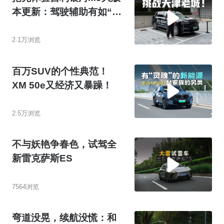
本更新：驾驶辅助有如“穿
针引线”？
2.1万浏览
百万SUV的个性典范！
XM 50e又经济又暴躁！
2.5万浏览
不与妖艳争春色，试驾全
新雷克萨斯ES
7564浏览
弯道没晃，续航没慌：和