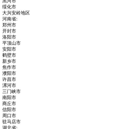
黑河市
绥化市
大兴安岭地区
河南省:
郑州市
开封市
洛阳市
平顶山市
安阳市
鹤壁市
新乡市
焦作市
濮阳市
许昌市
漯河市
三门峡市
南阳市
商丘市
信阳市
周口市
驻马店市
湖北省: