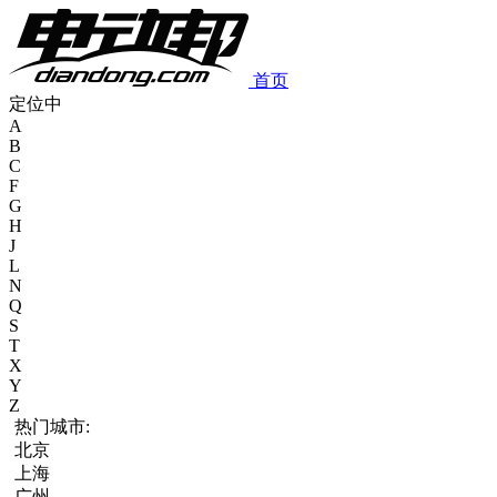
首页
定位中
A
B
C
F
G
H
J
L
N
Q
S
T
X
Y
Z
热门城市:
北京
上海
广州