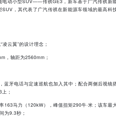
电动小型SUV——传祺GE3，新车基于广汽传祺新
型SUV，其代表了广汽传祺在新能源车领域的最高科
“凌云翼”的设计理念；
5mm，轴距为2560mm；
控，蓝牙电话与定速巡航也加入其中；配合两侧后视镜
3上；
163马力（120kW），峰值扭矩290牛·米；该车最
间为9.3秒；