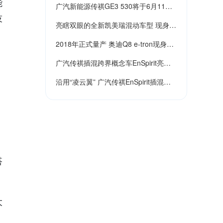
能
广汽新能源传祺GE3 530将于6月11日
530开启预售
技
亮瞎双眼的全新凯美瑞混动车型 现身北
公布参数
2018年正式量产 奥迪Q8 e-tron现身北
美车展
广汽传祺插混跨界概念车EnSpirit亮相
美车展
沿用“凌云翼” 广汽传祺EnSpirit插混
北美车展
2017发布
搭
大