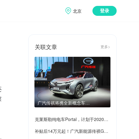
北京
登录
关联文章
更多>
还
探
广汽传祺将携全新概念车
ENTRANZE亮相北美车展
克莱斯勒纯电车Portal，计划于2020年
补贴后14万元起！广汽新能源传祺GE3
开始量产