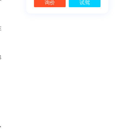
询价
试驾
在
形
它