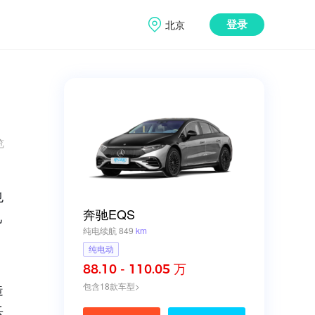
北京
登录
览
也
奔驰EQS
己
纯电续航 849
km
纯电动
88.10 - 110.05 万
造
包含18款车型>
乐