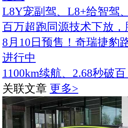
L8Y宠副驾、L8+给智
百万超跑同源技术下放，腾势
8月10日预售！奇瑞捷豹
进行中
1100km续航、2.68秒破
关联文章
更多>