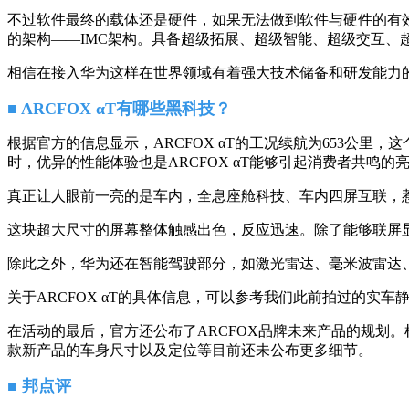
不过软件最终的载体还是硬件，如果无法做到软件与硬件的有效
的架构——IMC架构。具备超级拓展、超级智能、超级交互、超
相信在接入华为这样在世界领域有着强大技术储备和研发能力
■ ARCFOX αT有哪些黑科技？
根据官方的信息显示，ARCFOX αT的工况续航为653公
时，优异的性能体验也是ARCFOX αT能够引起消费者共鸣的
真正让人眼前一亮的是车内，全息座舱科技、车内四屏互联，惹
这块超大尺寸的屏幕整体触感出色，反应迅速。除了能够联屏
除此之外，华为还在智能驾驶部分，如激光雷达、毫米波雷达、高
关于ARCFOX αT的具体信息，可以参考我们此前拍过的实车
在活动的最后，官方还公布了ARCFOX品牌未来产品的规划
款新产品的车身尺寸以及定位等目前还未公布更多细节。
■ 邦点评