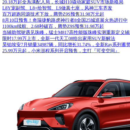
20.18万起全系满配入局，长城H10撬动家庭SUV市场新格局
L8Y宠副驾、L8+给智驾、L9做真七座，风神三车齐发
百万超跑同源技术下放，腾势Z9S预售31.98万元起
8月10日预售！奇瑞捷豹路虎神行者8全国25城巡展火热进行中
1100km续航、2.68秒破百，腾势Z9S预售31.98万起
当辅助驾驶遇见珠峰，猛士M817高性能版珠峰实测重新定义
限时17.99万上市，全新一代天工08给出家用SUV新解法
昊铂埃安7月销量34987辆，同比增长31.74%，全新Ray系列蓄
25.99万元起，小米澎程系列开启预售，主打『可变空间』