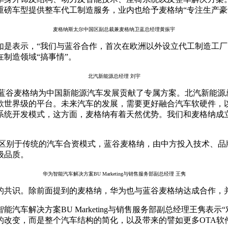
重磅车型提供整车代工制造服务，业内也给予麦格纳“专注生产豪
麦格纳斯太尔中国区副总裁兼麦格纳卫蓝总经理黄振宇
如是表示，“我们与蓝谷合作，首次在欧洲以外设立代工制造工厂
制造领域“搞事情”。
北汽新能源总经理 刘宇
的蓝谷麦格纳为中国新能源汽车发展贡献了专属方案。北汽新能源
款世界级的平台。未来汽车的发展，需要更好融合汽车软硬件，
系统开发模式，这方面，麦格纳有着天然优势。我们和麦格纳成
资。区别于传统的汽车合资模式，蓝谷麦格纳，由中方投入技术、
级品质。
华为智能汽车解决方案BU Marketing与销售服务部副总经理 王隽
共识。除前面提到的麦格纳，华为也与蓝谷麦格纳达成合作，并聚焦
汽车解决方案BU Marketing与销售服务部副总经理王隽表
改变，而是整个汽车结构的简化，以及带来的譬如更多OTA软