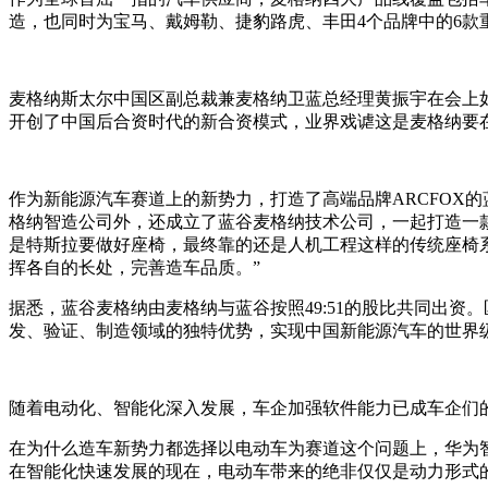
造，也同时为宝马、戴姆勒、捷豹路虎、丰田4个品牌中的6款
麦格纳斯太尔中国区副总裁兼麦格纳卫蓝总经理黄振宇在会上
开创了中国后合资时代的新合资模式，业界戏谑这是麦格纳要在
作为新能源汽车赛道上的新势力，打造了高端品牌ARCFOX
格纳智造公司外，还成立了蓝谷麦格纳技术公司，一起打造一
是特斯拉要做好座椅，最终靠的还是人机工程这样的传统座椅
挥各自的长处，完善造车品质。”
据悉，蓝谷麦格纳由麦格纳与蓝谷按照49:51的股比共同出
发、验证、制造领域的独特优势，实现中国新能源汽车的世界
随着电动化、智能化深入发展，车企加强软件能力已成车企们的
在为什么造车新势力都选择以电动车为赛道这个问题上，华为智能
在智能化快速发展的现在，电动车带来的绝非仅仅是动力形式的