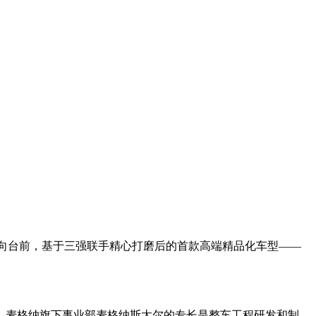
推向台前，基于三强联手精心打磨后的首款高端精品化车型——
。麦格纳旗下事业部麦格纳斯太尔的专长是整车工程研发和制