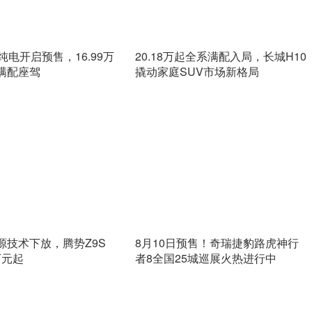
纯电开启预售，16.99万
20.18万起全系满配入局，长城H10
满配座驾
撬动家庭SUV市场新格局
源技术下放，腾势Z9S
8月10日预售！奇瑞捷豹路虎神行
万元起
者8全国25城巡展火热进行中