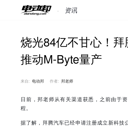
资讯
烧光84亿不甘心！拜
推动M-Byte量产
来自:
电动邦
作者:
邦老师
日前，邦老师从有关渠道获悉，之前由于资
程。
据了解，拜腾汽车已经申请注册成立新科技公