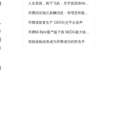
融
人在美国，刚下飞机，空手套国资66个
拜腾回应拖欠薪酬消息：管理层和股东
亿！贾跃亭看了都直呼内行！
拜腾或恢复生产 CEO社交平台发声
今
正在积极应对，争取尽快妥善解决
行
拜腾M-Byte量产版下线 NEDC最大续航
招
智能座舱或将成为拜腾成功的胜负手
550km
合
很