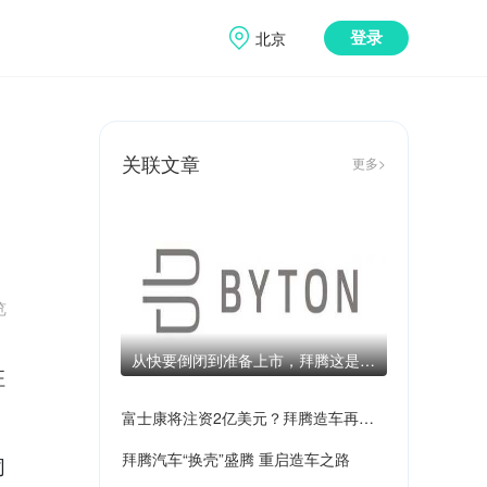
北京
登录
关联文章
更多>
览
从快要倒闭到准备上市，拜腾这是要
征
起飞的节奏？
富士康将注资2亿美元？拜腾造车再增
拜腾汽车“换壳”盛腾 重启造车之路
同
变数