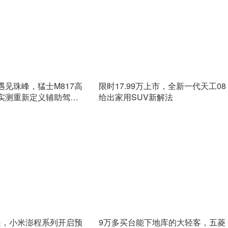
遇见珠峰，猛士M817高
限时17.99万上市，全新一代天工08
实测重新定义辅助驾驶
给出家用SUV新解法
元起，小米澎程系列开启预
9万多买台能下地库的大轻客，五菱