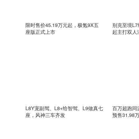
限时售价45.19万元起，极氪9X五
别克至境L7
座版正式上市
起主打双人
L8Y宠副驾、L8+给智驾、L9做真七
百万超跑同
座，风神三车齐发
预售31.98