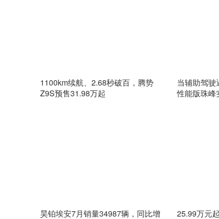
1100km续航、2.68秒破百，腾势
当辅助驾驶
Z9S预售31.98万起
性能版珠峰
边界
昊铂埃安7月销量34987辆，同比增
25.99万