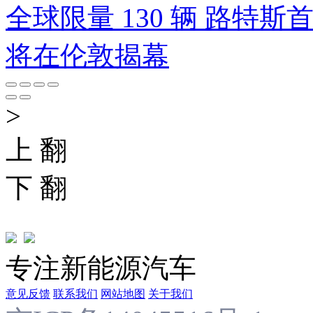
全球限量 130 辆 路特斯首
将在伦敦揭幕
>
上 翻
下 翻
专注新能源汽车
意见反馈
联系我们
网站地图
关于我们