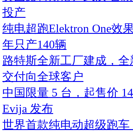
投产
纯电超跑Elektron One
年只产140辆
路特斯全新工厂建成，全新
交付向全球客户
中国限量 5 台，起售价 
Evija 发布
世界首款纯电动超级跑车！宾尼