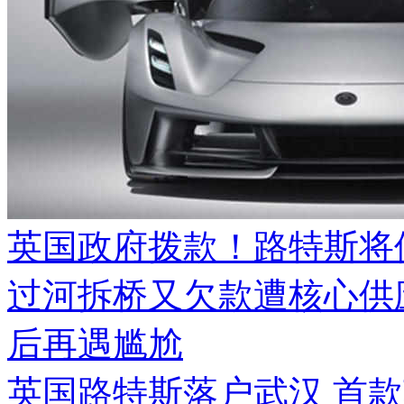
英国政府拨款！路特斯将
过河拆桥又欠款遭核心供应
后再遇尴尬
英国路特斯落户武汉 首款车型