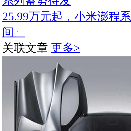
系列蓄势待发
25.99万元起，小米澎
间』
关联文章
更多>