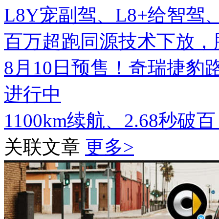
L8Y宠副驾、L8+给智
百万超跑同源技术下放，腾势
8月10日预售！奇瑞捷豹
进行中
1100km续航、2.68秒破
关联文章
更多>