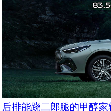
后排能跷二郎腿的甲醇家