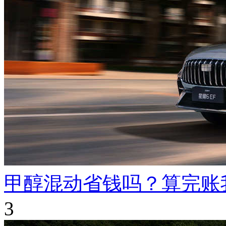
甲醇混动省钱吗？算完账
3