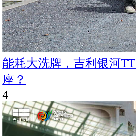
能耗大洗牌，吉利银河T
座？
4