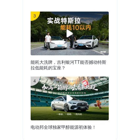
3
能耗大洗牌，吉利银河TT能否撼动特斯
拉低能耗的宝座？
4
电动邦全球独家甲醇能源初体验！