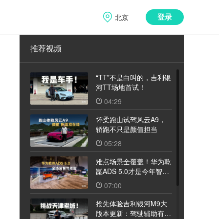
北京
登录
推荐视频
“TT”不是白叫的，吉利银
河TT场地首试！
04:29
怀柔跑山试驾风云A9，
轿跑不只是颜值担当
05:28
难点场景全覆盖！华为乾
崑ADS 5.0才是今年智驾
天花板
07:00
抢先体验吉利银河M9大
版本更新：驾驶辅助有