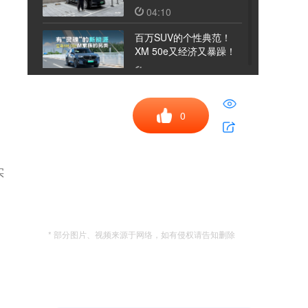
如“穿针引线”？
04:10
百万SUV的个性典范！
XM 50e又经济又暴躁！
11:08
不与妖艳争春色，试驾全
新雷克萨斯ES
0
12:05
弯道没晃，续航没慌：和
仰望U7一起感受夏天
实
06:19
上市54天交付突破3万
台，问界M6凭啥卖的这
* 部分图片、视频来源于网络，如有侵权请告知删除
么好！
16:10