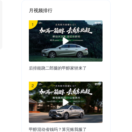
月视频排行
1
后排能跷二郎腿的甲醇家轿来了
2
甲醇混动省钱吗？算完账我服了