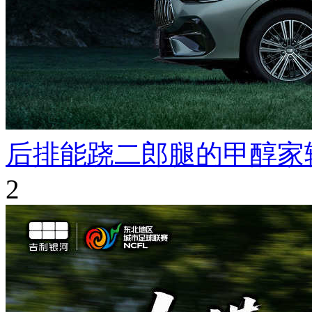
后排能跷二郎腿的甲醇家
2