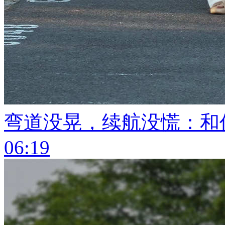
弯道没晃，续航没慌：和
06:19