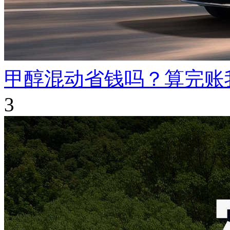
甲醇混动省钱吗？算完账
3