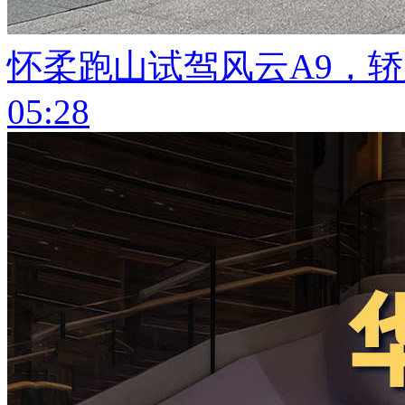
怀柔跑山试驾风云A9，
05:28