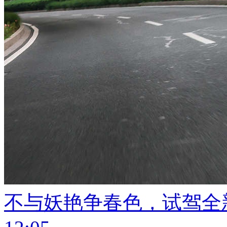
不与妖艳争春色，试驾全