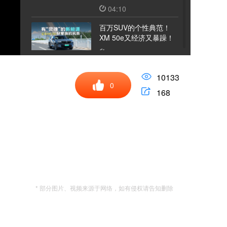
如“穿针引线”？
04:10
百万SUV的个性典范！
XM 50e又经济又暴躁！
11:08
不与妖艳争春色，试驾全
10133
新雷克萨斯ES
0
168
12:05
弯道没晃，续航没慌：和
仰望U7一起感受夏天
06:19
上市54天交付突破3万
台，问界M6凭啥卖的这
么好！
16:10
* 部分图片、视频来源于网络，如有侵权请告知删除