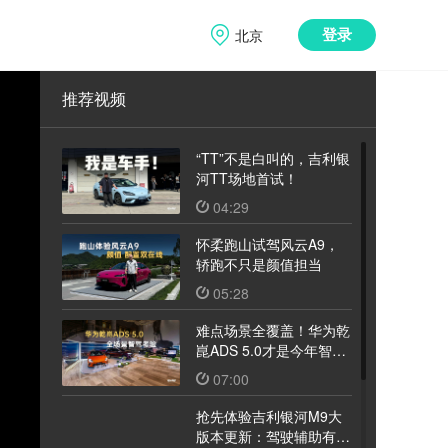
北京
登录
推荐视频
“TT”不是白叫的，吉利银
河TT场地首试！
04:29
怀柔跑山试驾风云A9，
轿跑不只是颜值担当
05:28
难点场景全覆盖！华为乾
崑ADS 5.0才是今年智驾
天花板
07:00
抢先体验吉利银河M9大
版本更新：驾驶辅助有