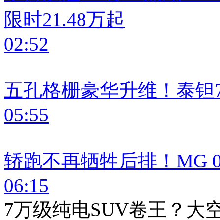
限时21.48万起
02:52
五孔格栅豪华升维！泰钽7
05:55
轿跑不再牺牲后排！MG 
06:15
7万级纯电SUV卷王？