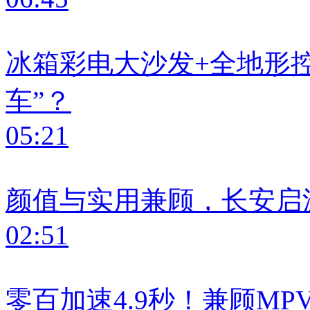
冰箱彩电大沙发+全地形
车”？
05:21
颜值与实用兼顾，长安启源
02:51
零百加速4.9秒！兼顾MP