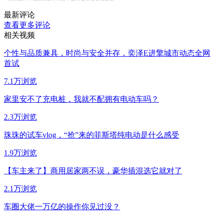
最新评论
查看更多评论
相关视频
个性与品质兼具，时尚与安全并存，奕泽E进擎城市动态全网
首试
7.1万浏览
家里安不了充电桩，我就不配拥有电动车吗？
2.3万浏览
珠珠的试车vlog，“抢”来的菲斯塔纯电动是什么感受
1.9万浏览
【车主来了】商用居家两不误，豪华插混选它就对了
2.1万浏览
车圈大佬一万亿的操作你见过没？