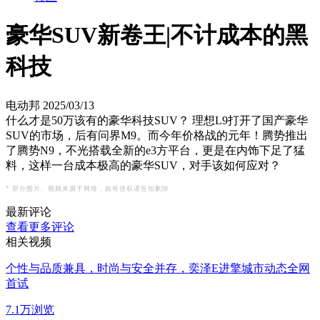
豪华SUV新卷王|不计成本的黑
科技
电动邦
2025/03/13
什么才是50万该有的豪华科技SUV？ 理想L9打开了国产豪华
SUV的市场，后有问界M9。而今年价格战的元年！腾势推出
了腾势N9，不光搭载全新的e3方平台，更是在内饰下足了猛
料，这样一台成本极高的豪华SUV，对手该如何应对？
* 部分图片、视频来源于网络，如有侵权请告知删除
最新评论
查看更多评论
相关视频
个性与品质兼具，时尚与安全并存，奕泽E进擎城市动态全网
首试
7.1万浏览