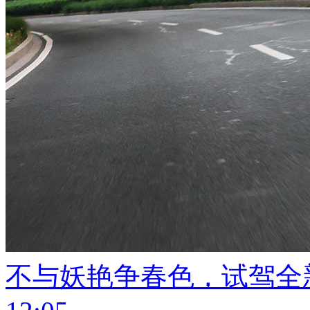
不与妖艳争春色，试驾全