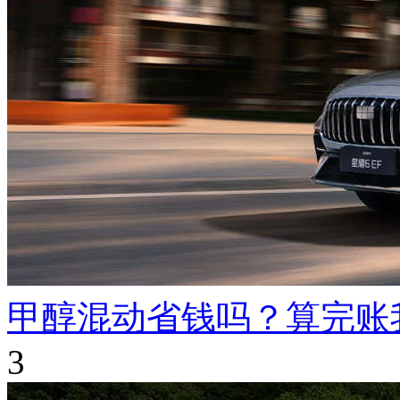
甲醇混动省钱吗？算完账
3