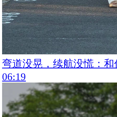
弯道没晃，续航没慌：和
06:19