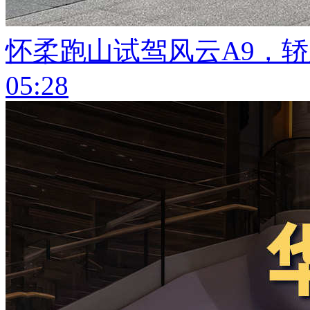
怀柔跑山试驾风云A9，
05:28