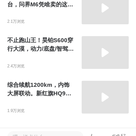
台，问界M6凭啥卖的这么
好！
2.1万浏览
不止跑山王！昊铂S600穿
行大漠，动力/底盘/智驾皆
出众
2.4万浏览
综合续航1200km，内饰
大屏联动。新红旗HQ9升
级了啥？
1.9万浏览
57