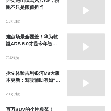
怀柔跑山试驾风云A9，轿
跑不只是颜值担当
1.8万浏览
难点场景全覆盖！华为乾
崑ADS 5.0才是今年智驾
天花板
7242浏览
抢先体验吉利银河M9大版
本更新：驾驶辅助有如“穿
针引线”？
2.1万浏览
百万SUV的个性典范！