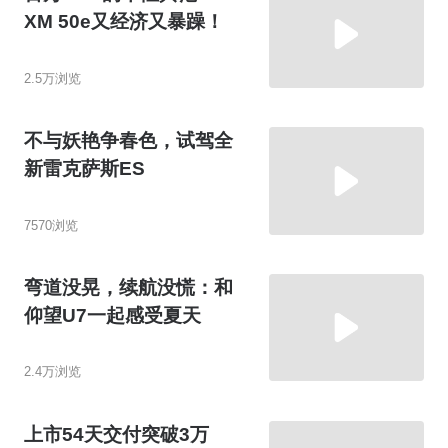
XM 50e又经济又暴躁！
2.5万浏览
不与妖艳争春色，试驾全
新雷克萨斯ES
7570浏览
弯道没晃，续航没慌：和
仰望U7一起感受夏天
2.4万浏览
上市54天交付突破3万