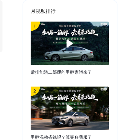
月视频排行
1
后排能跷二郎腿的甲醇家轿来了
2
甲醇混动省钱吗？算完账我服了