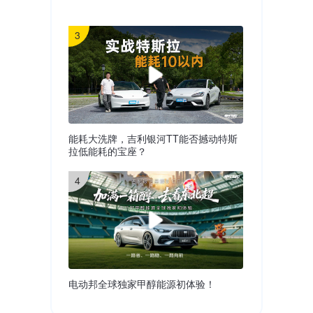
3
能耗大洗牌，吉利银河TT能否撼动特斯
拉低能耗的宝座？
4
电动邦全球独家甲醇能源初体验！