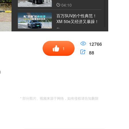
如“穿针引线”？
04:10
百万SUV的个性典范！
XM 50e又经济又暴躁！
11:08
不与妖艳争春色，试驾全
12766
新雷克萨斯ES
1
88
12:05
弯道没晃，续航没慌：和
仰望U7一起感受夏天
3
06:19
上市54天交付突破3万
台，问界M6凭啥卖的这
* 部分图片、视频来源于网络，如有侵权请告知删除
么好！
16:10