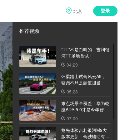
北京
登录
推荐视频
“TT”不是白叫的，吉利银
河TT场地首试！
04:29
怀柔跑山试驾风云A9，
轿跑不只是颜值担当
05:28
难点场景全覆盖！华为乾
崑ADS 5.0才是今年智驾
天花板
07:00
抢先体验吉利银河M9大
版本更新：驾驶辅助有