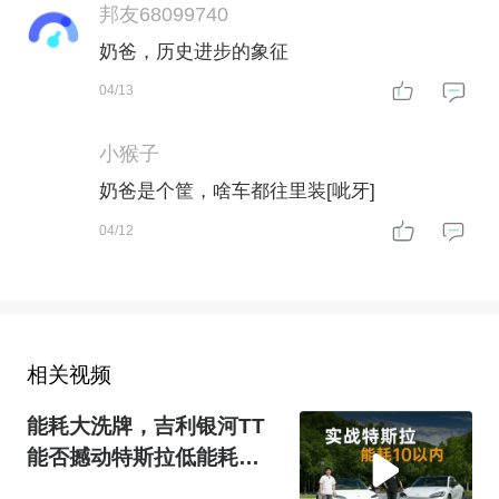
邦友68099740
奶爸，历史进步的象征
04/13
小猴子
奶爸是个筐，啥车都往里装[呲牙]
04/12
相关视频
能耗大洗牌，吉利银河TT
能否撼动特斯拉低能耗的
宝座？