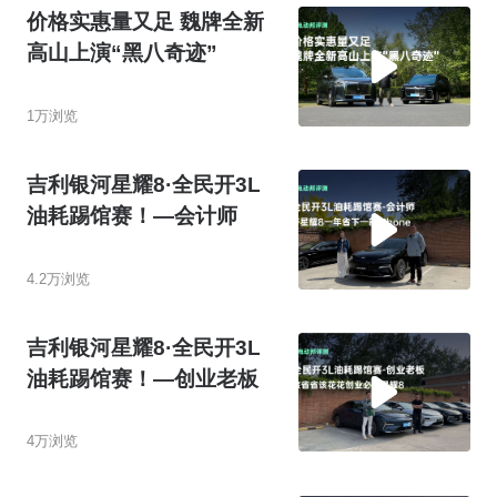
价格实惠量又足 魏牌全新
高山上演“黑八奇迹”
1万浏览
吉利银河星耀8·全民开3L
油耗踢馆赛！—会计师
4.2万浏览
吉利银河星耀8·全民开3L
油耗踢馆赛！—创业老板
4万浏览