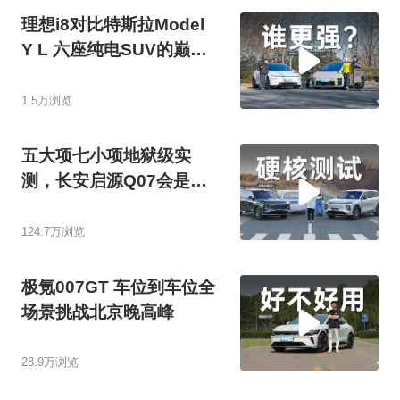
理想i8对比特斯拉Model
Y L 六座纯电SUV的巅峰
对话
1.5万浏览
五大项七小项地狱级实
测，长安启源Q07会是同
级新安全标杆吗？
124.7万浏览
极氪007GT 车位到车位全
场景挑战北京晚高峰
28.9万浏览