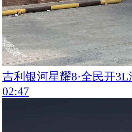
吉利银河星耀8·全民开3
02:47