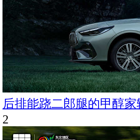
后排能跷二郎腿的甲醇家
2