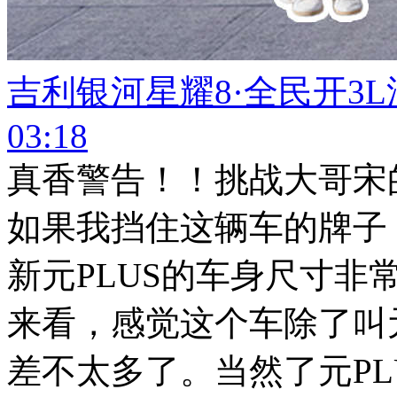
吉利银河星耀8·全民开3
03:18
真香警告！！挑战大哥宋的
如果我挡住这辆车的牌子
新元PLUS的车身尺寸
来看，感觉这个车除了叫
差不太多了。当然了元P