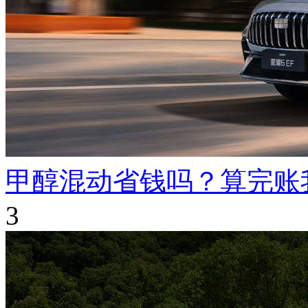
甲醇混动省钱吗？算完账
3