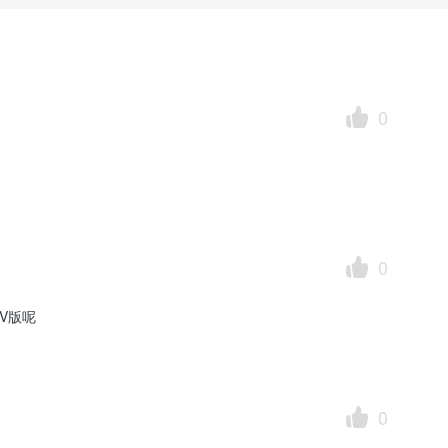
0
0
V版呢
0