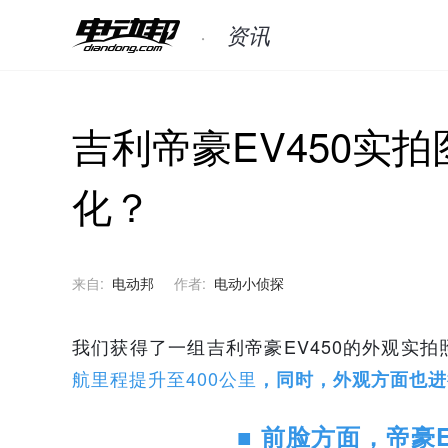
资讯
吉利帝豪EV450实
化？
来自:
电动邦
作者:
电动小侦探
我们获得了一组吉利帝豪EV450的外观实拍
航里程提升至400公里
，同时，外观方面也进
■ 前脸方面，帝豪