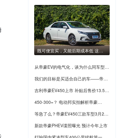
漪
既可便宜买，又能后期成本低 这几
款车适合跑网约车
从帝豪EV的电气化，谈为什么同车型电
我们的目标是买适合自己的车——帝豪
动版不如燃油版好开？
吉利帝豪EV450上市 补贴后售价13.58
EV450购车手册
450-300=？ 电动邦实拍解析帝豪
万元起
等急了么？帝豪EV450三款车型3月29
EV450
新款帝豪PHEV谍照曝光 预计今年上市
日将正式上市
后
打响国内紧凑型车400公里续航第一枪