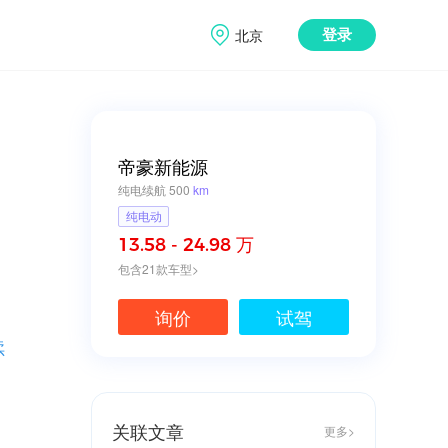
北京
登录
帝豪新能源
纯电续航 500
km
纯电动
13.58 - 24.98 万
包含21款车型>
询价
试驾
续
关联文章
更多>