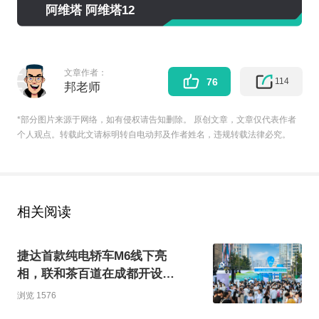
阿维塔 阿维塔12
文章作者：
114
76
邦老师
*部分图片来源于网络，如有侵权请告知删除。 原创文章，文章仅代表作者
个人观点。转载此文请标明转自电动邦及作者姓名，违规转载法律必究。
相关阅读
捷达首款纯电轿车M6线下亮
相，联和茶百道在成都开设限
时快闪店
浏览 1576