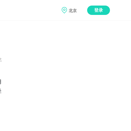
北京
登录
览
用
轻