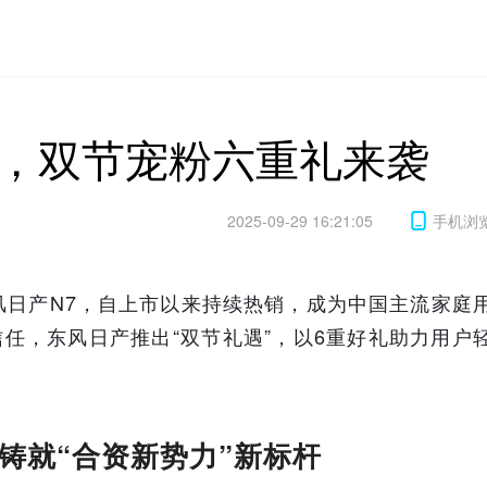
止，双节宠粉六重礼来袭
2025-09-29 16:21:05
手机浏
风日产N7，自上市以来持续热销，成为中国主流家庭
信任，东风日产推出“双节礼遇”，以6重好礼助力用户
铸就“合资新势力”新标杆