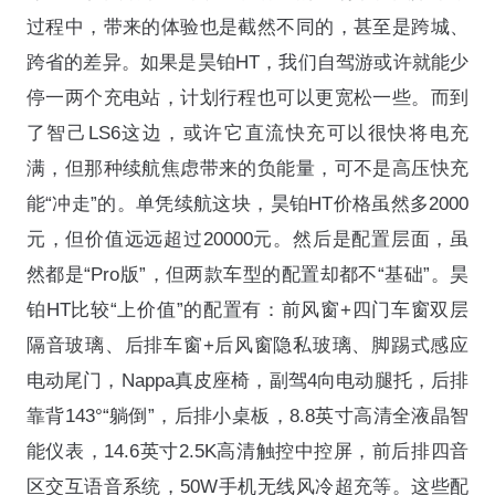
过程中，带来的体验也是截然不同的，甚至是跨城、
跨省的差异。如果是昊铂HT，我们自驾游或许就能少
停一两个充电站，计划行程也可以更宽松一些。而到
了智己LS6这边，或许它直流快充可以很快将电充
满，但那种续航焦虑带来的负能量，可不是高压快充
能“冲走”的。单凭续航这块，昊铂HT价格虽然多2000
元，但价值远远超过20000元。然后是配置层面，虽
然都是“Pro版”，但两款车型的配置却都不“基础”。昊
铂HT比较“上价值”的配置有：前风窗+四门车窗双层
隔音玻璃、后排车窗+后风窗隐私玻璃、脚踢式感应
电动尾门，Nappa真皮座椅，副驾4向电动腿托，后排
靠背143°“躺倒”，后排小桌板，8.8英寸高清全液晶智
能仪表，14.6英寸2.5K高清触控中控屏，前后排四音
区交互语音系统，50W手机无线风冷超充等。这些配