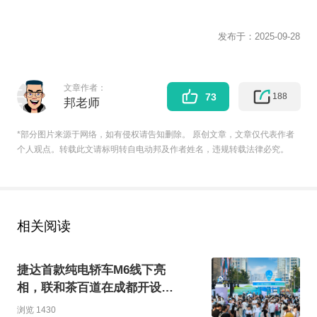
发布于：
2025-09-28
文章作者：
188
73
邦老师
*部分图片来源于网络，如有侵权请告知删除。 原创文章，文章仅代表作者
个人观点。转载此文请标明转自电动邦及作者姓名，违规转载法律必究。
相关阅读
捷达首款纯电轿车M6线下亮
相，联和茶百道在成都开设限
时快闪店
浏览 1430