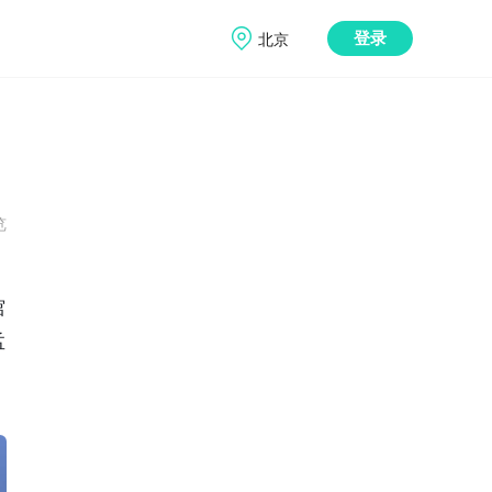
北京
登录
览
馆
孟