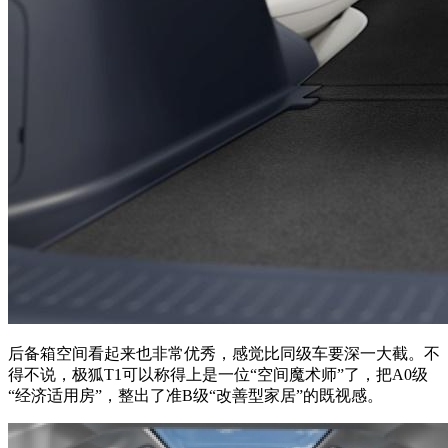
后备箱空间看起来也非常优秀，感觉比同级车要深一大截。不
得不说，极狐T1可以称得上是一位“空间魔术师”了，把A0级
“经济适用房”，整出了准B级“改善型家居”的既视感。