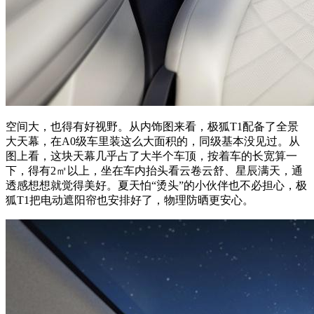
空间大，也得有好视野。从内饰图来看，极狐T1配备了全景
大天幕，在A0级车里装这么大面积的，同级基本没见过。从
图上看，这块天幕几乎占了大半个车顶，按着车的长宽算一
下，得有2㎡以上，坐在车内抬头看云卷云舒、星辰满天，通
透感想想就觉得美好。夏天怕“烫头”的小伙伴也不必担心，极
狐T1把电动遮阳帘也安排好了，物理防晒更安心。