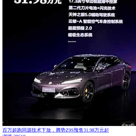
百万超跑同源技术下放，腾势Z9S预售31.98万元起