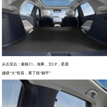
从左至右：极狐T1，海豚，元UP，星愿
越级“大”惊喜，累了就“躺平”