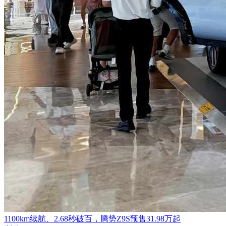
1100km续航、2.68秒破百，腾势Z9S预售31.98万起