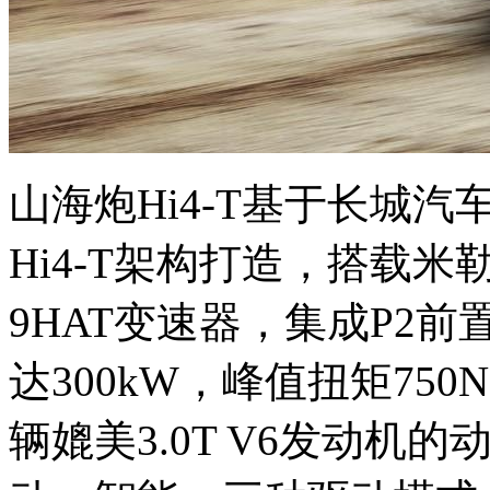
山海炮Hi4-T基于长城
Hi4-T架构打造，搭载米
9HAT变速器，集成P2
达300kW，峰值扭矩75
辆媲美3.0T V6发动机