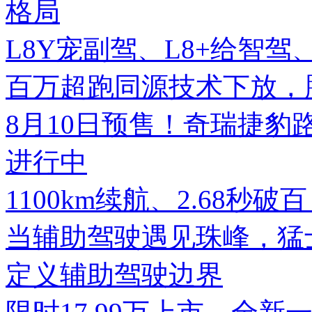
格局
L8Y宠副驾、L8+给智
百万超跑同源技术下放，腾势
8月10日预售！奇瑞捷豹
进行中
1100km续航、2.68秒破
当辅助驾驶遇见珠峰，猛士
定义辅助驾驶边界