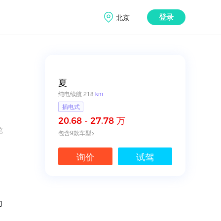
北京
登录
夏
纯电续航 218
km
插电式
20.68 - 27.78 万
览
包含9款车型>
询价
试驾
为