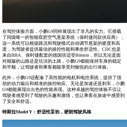
在驾控体验方面，小鹏G9同样展现出了非凡的实力。它搭载
了同级唯一的智能双腔空气悬架系统（保时捷同款供应商），
这一系统可以根据路况和驾驶模式自动调节悬架的硬度和高
度，为驾驶者提供最佳的操控性能和乘坐舒适性。CDC也是
来自BBA、保时捷配套的德国倍适登Bilstein，所以无论是面
对颠簸的山路还是坑洼的土路，小鹏G9都能保持车身的稳定
和平顺，让驾驶者和乘客都能享受到愉悦的出行体验。
此外，小鹏G9还配备了高性能的电机和电控系统，提供了强
劲的动力输出和精准的操控响应。无论是加速还是刹车，小鹏
G9都能展现出出色的性能表现。这种卓越的驾控体验不仅让
驾驶者感受到了驾驶的乐趣和激情，也让乘客在旅途中感受到
了安全和舒适。
特斯拉Model Y：舒适性妥协，硬朗驾驶风格