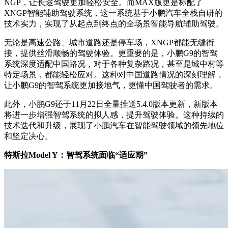
NGP，让长途驾驶更加轻松安全。而MAX版更是标配了
XNGP智能辅助驾驶系统，这一系统基于小鹏汽车全栈自研的
技术实力，实现了从起点到终点的全场景智能导航辅助驾驶。
无论是高速公路、城市道路还是停车场，XNGP都能无缝衔
接，提供丝滑顺畅的驾驶体验。更重要的是，小鹏G9的智驾
系统深度适配中国路况，对于各种复杂路况，甚至是城中村等
特定场景，都能轻松应对。这种对中国道路情况的深刻理解，
让小鹏G9的智驾系统更加接地气，更懂中国驾驶者的需求。
此外，小鹏G9还于11月22日全量推送5.4.0版本更新，新版本
将进一步增强智驾系统的拟人感，提升驾驶体验。这种持续的
技术迭代和升级，展现了小鹏汽车在智能驾驶领域的领先地位
和坚定决心。
特斯拉Model Y：智驾系统面临“适应期”