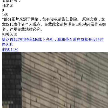
文章作者：
邦老师
0
148
*部分图片来源于网络，如有侵权请告知删除。 原创文章，文
章仅代表作者个人观点。转载此文请标明转自电动邦及作者姓
名，违规转载法律必究。
相关阅读
捷达首款纯电轿车M6线下亮相，联和茶百道在成都开设限时
快闪店
浏览 1430