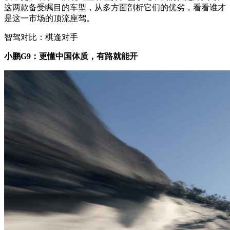
这两款备受瞩目的车型，从多方面剖析它们的优劣，看看谁才
是这一市场的顶流座驾。
智驾对比：棋逢对手
小鹏G9：更懂中国体质，有路就能开