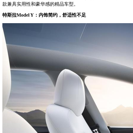
款兼具实用性和豪华感的精品车型。
特斯拉Model Y：内饰简约，舒适性不足