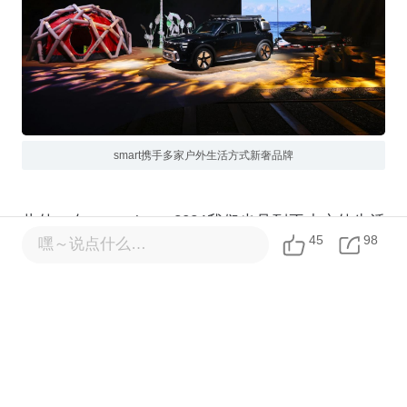
smart携手多家户外生活方式新奢品牌
此外，在smart times 2024我们也见到不少户外生活
45
98
嘿～说点什么…
方式新奢品牌与smart品牌一起共创的活动区域，其中
不乏森海塞尔、佳能、Trek、Blueglass等，丰富的品
类，眼花缭乱的周边产品，显然十分符合smart当下
『open your mind』的品牌新主张。
正如我在此前文章中所提到的，与其说smart是一个汽