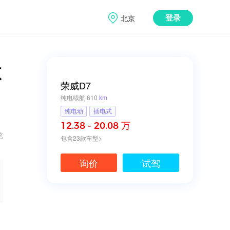
北京
登录
不
荣威D7
纯电续航 610
km
纯电动
插电式
12.38 - 20.08 万
览
包含23款车型>
询价
试驾