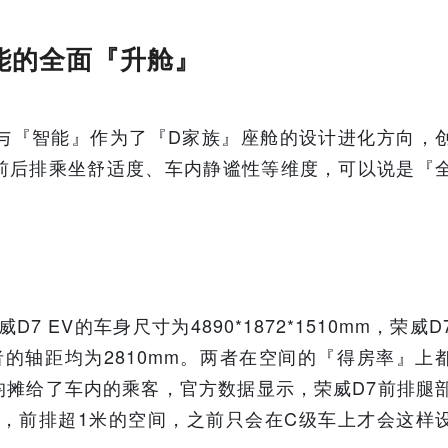
能的全面『升舱』
与『智能』作为了『D家族』座舱的设计进化方向，
前后排乘坐舒适度、车内静谧性等维度，可以说是『
EV的车身尺寸为4890*1872*1510mm，荣威D
m，两者的轴距均为2810mm。两者在空间的『得房率』上
均摊给了车内的乘客，官方数据显示，荣威D7前排腿
mm，前排超1米的空间，之前只会在C级车上才会这样