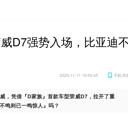
汽荣威D7强势入场，比亚迪
2023-11-11 10:00:45
手机浏
威，凭借『D家族』首款车型荣威D7，拉开了重
『不鸣则已一鸣惊人』吗？