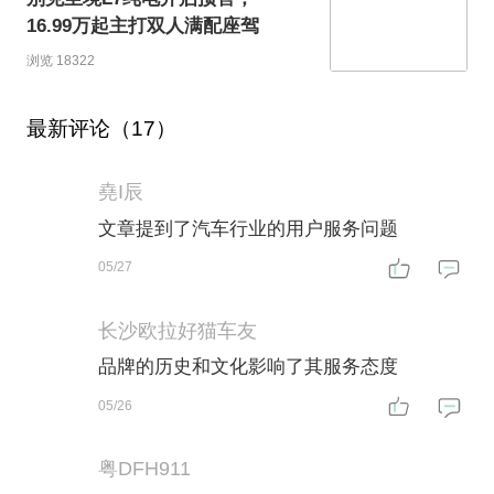
16.99万起主打双人满配座驾
浏览 18322
最新评论（17）
堯I辰
文章提到了汽车行业的用户服务问题
05/27
长沙欧拉好猫车友
品牌的历史和文化影响了其服务态度
05/26
粤DFH911