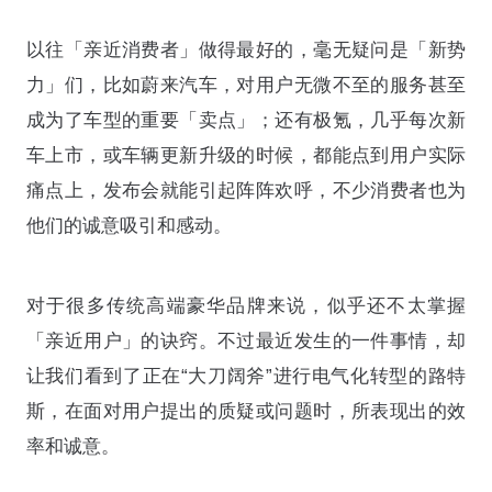
以往「亲近消费者」做得最好的，毫无疑问是「新势
力」们，比如蔚来汽车，对用户无微不至的服务甚至
成为了车型的重要「卖点」；还有极氪，几乎每次新
车上市，或车辆更新升级的时候，都能点到用户实际
痛点上，发布会就能引起阵阵欢呼，不少消费者也为
他们的诚意吸引和感动。
对于很多传统高端豪华品牌来说，似乎还不太掌握
「亲近用户」的诀窍。不过最近发生的一件事情，却
让我们看到了正在“大刀阔斧”进行电气化转型的路特
斯，在面对用户提出的质疑或问题时，所表现出的效
率和诚意。