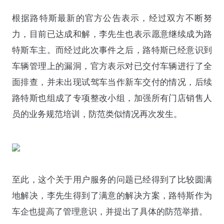
根据路特斯最新的官方公告表示，经过双方不断努
力，目前已达成和解，李先生也表示愿意继续成为路
特斯车主。而经过此次事件之后，路特斯已经意识到
车辆管理上的漏洞，官方表示对已交付车辆进行了全
面排查，并未出现试驾车当作新车交付的情况，后续
路特斯也组成了专项整改小组，加强所有门店销售人
员的业务规范培训，防范类似情况再次发生。
至此，这个关于用户服务的问题已经得到了比较圆满
地解决，李先生得到了满意的解决方案，路特斯作为
车企也提高了管理意识，并提出了具体的防范举措。