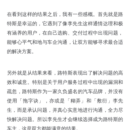
在看到这样的结果之后，我有一些感概。首先就是路
特斯是幸运的，它遇到了像李先生这样通情达理和极
有涵养的用户，在自己选购、交付过程中出现问题，
能够心平气和地与车企沟通，让双方能够寻求最合适
的解决方案。
另外就是从结果来看，路特斯表现出了解决问题的高
效和诚意。特别是关于用户服务过程中出现的漏洞和
疏忽，路特斯作为一家久负盛名的汽车品牌，并没有
使用「拖字诀」，亦或是「糊弄」和「敷衍」李先
生，而是承认问题，并真心实意地进行沟通，全力尽
快解决问题。所以李先生才会继续选择成为路特斯的
车主，这是双方都能满意的结果。