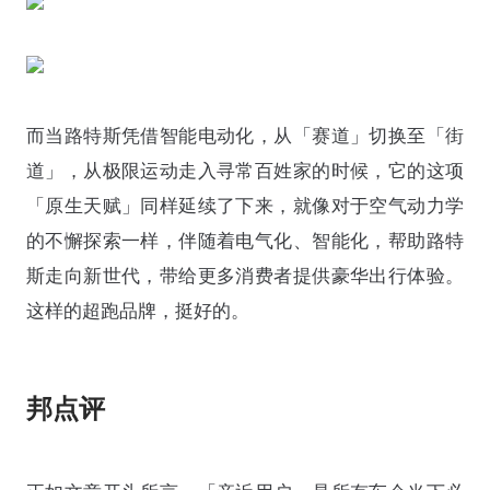
而当路特斯凭借智能电动化，从「赛道」切换至「街
道」，从极限运动走入寻常百姓家的时候，它的这项
「原生天赋」同样延续了下来，就像对于空气动力学
的不懈探索一样，伴随着电气化、智能化，帮助路特
斯走向新世代，带给更多消费者提供豪华出行体验。
这样的超跑品牌，挺好的。
邦点评