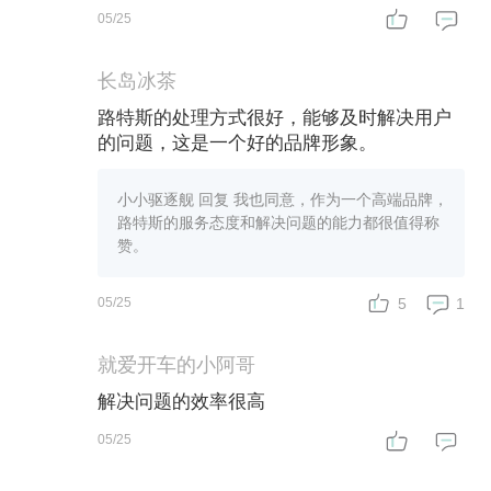
05/25
长岛冰茶
路特斯的处理方式很好，能够及时解决用户
的问题，这是一个好的品牌形象。
小小驱逐舰
回复
我也同意，作为一个高端品牌，
路特斯的服务态度和解决问题的能力都很值得称
赞。
5
1
05/25
就爱开车的小阿哥
解决问题的效率很高
05/25