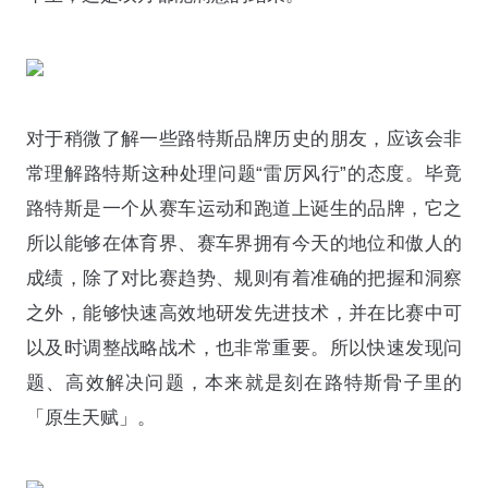
对于稍微了解一些路特斯品牌历史的朋友，应该会非
常理解路特斯这种处理问题“雷厉风行”的态度。毕竟
路特斯是一个从赛车运动和跑道上诞生的品牌，它之
所以能够在体育界、赛车界拥有今天的地位和傲人的
成绩，除了对比赛趋势、规则有着准确的把握和洞察
之外，能够快速高效地研发先进技术，并在比赛中可
以及时调整战略战术，也非常重要。所以快速发现问
题、高效解决问题，本来就是刻在路特斯骨子里的
「原生天赋」。