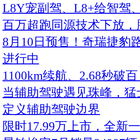
L8Y宠副驾、L8+给智
百万超跑同源技术下放，腾势
8月10日预售！奇瑞捷豹
进行中
1100km续航、2.68秒破
当辅助驾驶遇见珠峰，猛士
定义辅助驾驶边界
限时17.99万上市，全新