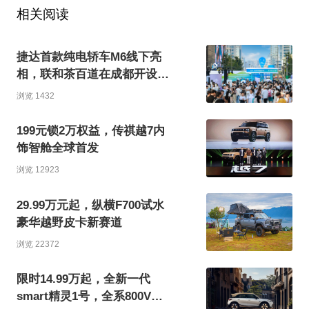
相关阅读
捷达首款纯电轿车M6线下亮
相，联和茶百道在成都开设限
时快闪店
浏览 1432
199元锁2万权益，传祺越7内
饰智舱全球首发
浏览 12923
29.99万元起，纵横F700试水
豪华越野皮卡新赛道
浏览 22372
限时14.99万起，全新一代
smart精灵1号，全系800V超