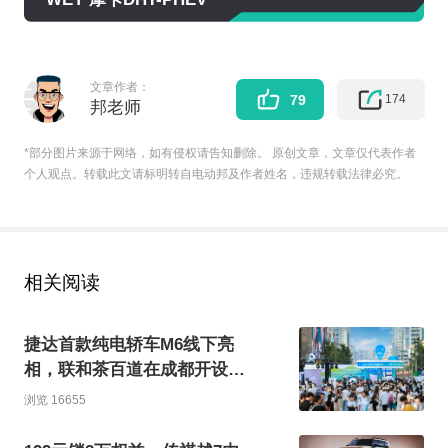
文章作者：
174
79
邦老师
*部分图片来源于网络，如有侵权请告知删除。 原创文章，文章仅代表作者
个人观点。转载此文请标明转自电动邦及作者姓名，违规转载法律必究。
相关阅读
捷达首款纯电轿车M6线下亮
相，联和茶百道在成都开设限
时快闪店
浏览 16655