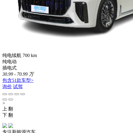
纯电续航 700
km
纯电动
插电式
30.99 - 70.99 万
包含51款车型>
询价
试驾
>
上 翻
下 翻
专注新能源汽车