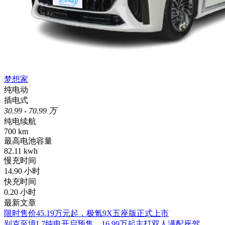
梦想家
纯电动
插电式
30.99 - 70.99 万
纯电续航
700
km
最高电池容量
82.11
kwh
慢充时间
14.90
小时
快充时间
0.20
小时
最新文章
限时售价45.19万元起，极氪9X五座版正式上市
别克至境L7纯电开启预售，16.99万起主打双人满配座驾