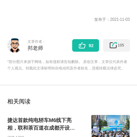
发布于：
2021-11-03
文章作者：
105
92
邦老师
*部分图片来源于网络，如有侵权请告知删除。 原创文章，文章仅代表作者
个人观点。转载此文请标明转自电动邦及作者姓名，违规转载法律必究。
相关阅读
捷达首款纯电轿车M6线下亮
相，联和茶百道在成都开设限
时快闪店