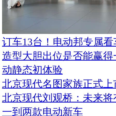
订车13台！电动邦专属
造型大胆出位是否能赢得
动静态初体验
北京现代名图家族正式上
北京现代刘观桥：未来将
一到两款电动新车