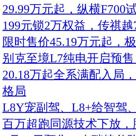
29.99万元起，纵横F7
199元锁2万权益，传祺
限时售价45.19万元起，
别克至境L7纯电开启预售
20.18万起全系满配入局
格局
L8Y宠副驾、L8+给智
百万超跑同源技术下放，腾势